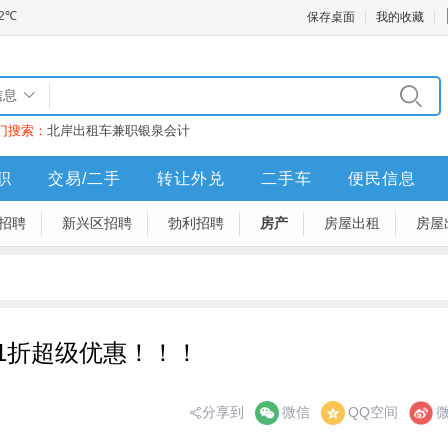
保存桌面
我的收藏
信息
门搜索：
北岸
出租车
兼职
银泉
会计
职
交易/二手
转让外兑
二手车
便民信息
招聘
新兴区招聘
勃利招聘
房产
房屋出租
房屋
1折超级优惠！！！
分享到
微信
QQ空间