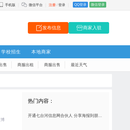
QQ登录
微信登录
手机版
微信平台
注册
/
登录
发布信息
商家入驻
学校招生
本地商家
出售
商服出租
商服出售
最近天气
热门内容：
开通七台河信息网合伙人 分享海报到朋友圈 扫码就有佣金拿
微博