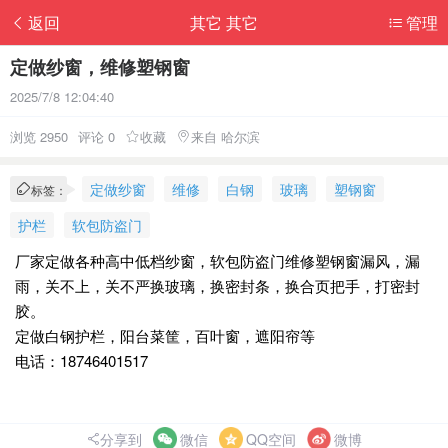
返回
其它 其它
管理
定做纱窗，维修塑钢窗
2025/7/8 12:04:40
浏览 2950
评论 0
收藏
来自 哈尔滨
定做纱窗
维修
白钢
玻璃
塑钢窗
标签：
护栏
软包防盗门
厂家定做各种高中低档纱窗，软包防盗门维修塑钢窗漏风，漏
雨，关不上，关不严换玻璃，换密封条，换合页把手，打密封
胶。
定做白钢护栏，阳台菜筐，百叶窗，遮阳帘等
电话：18746401517
分享到
微信
QQ空间
微博