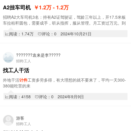
A2挂车司机
￥1.2
万
- 1.2
万
招聘A2大车司机3名：持有A2证驾驶证，驾龄三年以上，开17.5米板
车拉秸秆圆包，需要成手，听从指挥，服从管理。月工资过万元。到
月开资，名额有限，先到先得，报名从速。报名…
阅读：1.74万
评论：0
2024年10月21日
???????袁来是李?????
招聘/工人
找工人干活
外地干活
计件
工资多劳多得，有大理想的就不要来了，平均一天300-
380能吃苦的来
阅读：4158
评论：0
2024年9月9日
游客
招聘/工人