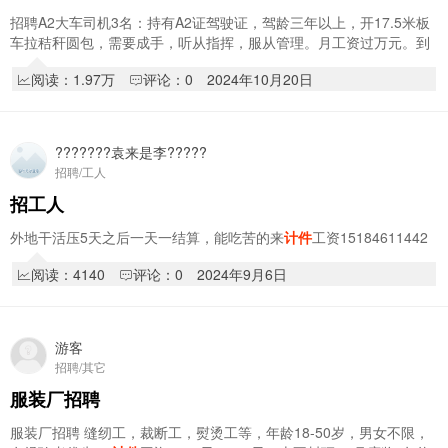
招聘A2大车司机3名：持有A2证驾驶证，驾龄三年以上，开17.5米板
车拉秸秆圆包，需要成手，听从指挥，服从管理。月工资过万元。到
月开资，名额有限，先到先得，报名从速。报名…
阅读：1.97万
评论：0
2024年10月20日
???????袁来是李?????
招聘/工人
招工人
外地干活压5天之后一天一结算，能吃苦的来
计件
工资15184611442
阅读：4140
评论：0
2024年9月6日
游客
招聘/其它
服装厂招聘
服装厂招聘 缝纫工，裁断工，熨烫工等，年龄18-50岁，男女不限，