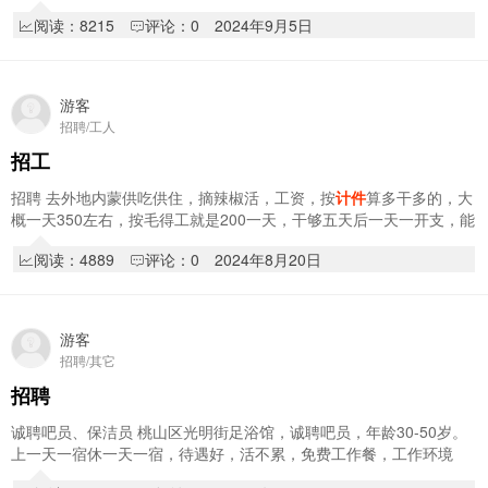
以，报销往返路费15184611442
阅读：8215
评论：0
2024年9月5日
游客
招聘/工人
招工
招聘 去外地内蒙供吃供住，摘辣椒活，工资，按
计件
算多干多的，大
概一天350左右，按毛得工就是200一天，干够五天后一天一开支，能
干将近2个多月，身体健康，男女都可以，2…
阅读：4889
评论：0
2024年8月20日
游客
招聘/其它
招聘
诚聘吧员、保洁员 桃山区光明街足浴馆，诚聘吧员，年龄30-50岁。
上一天一宿休一天一宿，待遇好，活不累，免费工作餐，工作环境
好。保洁员一名，工作时间：8：00-15：00 另…