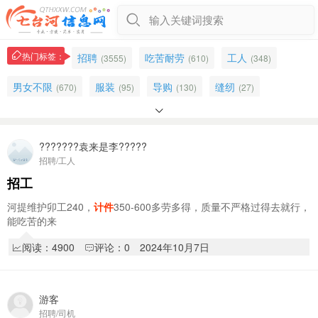
输入关键词搜索
热门标签：
招聘
吃苦耐劳
工人
(3555)
(610)
(348)
男女不限
服装
导购
缝纫
(670)
(95)
(130)
(27)

火狐狸
时间自由
公司招聘
招工
(33)
(241)
(305)
(167)
五险
招聘快递员
双叶家具
新兴区
(169)
???????袁来是李?????
(68)
(50)
(314)
招聘/工人
车辆
桃山区
打包
通勤车
(130)
(1487)
(152)
(158)
招工
食堂
男工
商服
培训
(253)
(127)
(505)
(474)
河提维护卯工240，
计件
350-600多劳多得，质量不严格过得去就行，
能吃苦的来
包装
车间
组装
食品厂
(35)
(92)
(41)
(19)
阅读：4900
评论：0
2024年10月7日
电动车
业务
应聘
(175)
(212)
(165)
游客
招聘/司机