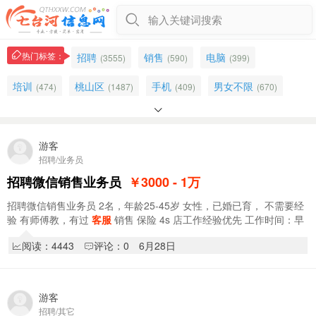
输入关键词搜索
热门标签：
招聘
销售
电脑
(3555)
(590)
(399)
培训
桃山区
手机
男女不限
(474)
(1487)
(409)
(670)

办公
售后
驿站
有无经验均可
(177)
(157)
(298)
(432)
电商
万宝小区
求职
景峰
(68)
游客
(963)
(434)
(88)
招聘/业务员
招兼职
打包
公司招聘
吃苦耐劳
(34)
(152)
(305)
(610)
招聘微信销售业务员
￥3000 - 1
万
单休
收银员
兼职
办公软件
(77)
(98)
(238)
(153)
招聘微信销售业务员 2名，年龄25-45岁 女性，已婚已育， 不需要经
验 有师傅教，有过
客服
销售 保险 4s 店工作经验优先 工作时间：早
办公室
快递驿站
业务员
短期工
(221)
(195)
(131)
(42)
10.00-晚6点 中午休息一小时 每周…
阅读：4443
评论：0
6月28日
经理
理货员
拼多多
(246)
(73)
(23)
游客
招聘/其它