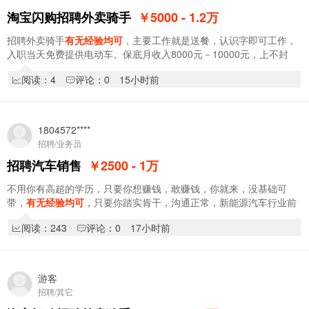
淘宝闪购招聘外卖骑手
￥5000 - 1.2
万
招聘外卖骑手
有无经验均可
，主要工作就是送餐，认识字即可工作，
入职当天免费提供电动车。保底月收入8000元－10000元，上不封
顶。入职享受新人奖1000元，入职享受阶段奖，拿…
阅读：4
评论：0
15小时前
1804572****
招聘/业务员
招聘汽车销售
￥2500 - 1
万
不用你有高超的学历，只要你想赚钱，敢赚钱，你就来，没基础可
带，
有无经验均可
，只要你踏实肯干，沟通正常，新能源汽车行业前
景长久，收入自己说的算，工作时间早8晚5！中…
阅读：243
评论：0
17小时前
游客
招聘/其它