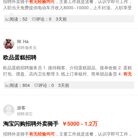
招聘外卖骑手
有无经验均可
，主要工作就是送餐，认识字即可工作，
入职当天免费提供电动车月收入8000--10000，上不封顶。入职享受
新人奖1000元，入职享受阶段奖，拿到你手软累…
阅读：52
评论：0
3天前
W. Ha
招聘/服务员
欧品蛋糕招聘
欧品蛋糕招聘服务员 1. 接待顾客、介绍蛋糕甜品、接单收银 2. 蛋糕
打包、摆盘、店内卫生整理 3. 线上订单核对、简单甜品备货 4.
有无
经验均可
，带…
阅读：804
评论：0
3天前
游客
招聘/其它
淘宝闪购招聘外卖骑手
￥5000 - 1.2
万
招聘外卖骑手
有无经验均可
，主要工作就是送餐，认识字即可工作，