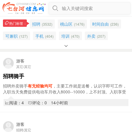
输入关键词搜索
热门标签：
招聘
桃山区
时间自由
(3532)
(1476)
(236)
可兼职
手机
培训
外卖
(127)
(404)
(470)
(207)

电动车
新兴区
导航
招聘兼职
(171)
(308)
(275)
(117)
摩托车
送餐
男女不限
上夜班
游客
(101)
(125)
(670)
(84)
其它/其它
销售
骑手
饿了么招聘骑手
主播
(589)
(68)
(65)
(166)
招聘骑手
直播
吃苦耐劳
半天班
客服
(179)
(610)
(182)
(216)
招聘外卖骑手
有无经验均可
，主要工作就是送餐，认识字即可工作，
入职当天免费提供电动车月收入8000--10000，上不封顶。入职享受
办公
公司招聘
免费培训
(175)
(303)
(71)
新人奖1000元，入职享受阶段奖，拿到你手软累…
阅读：4
评论：0
14小时前
招聘服务员
招聘导购
景峰
淘宝
(867)
(102)
(84)
(33)
游客
招聘/其它