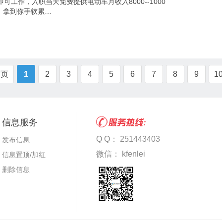
工作，入职当天免费提供电动车月收入8000--1000
，拿到你手软累…
首页
1
2
3
4
5
6
7
8
9
1
信息服务
Q Q： 251443403
发布信息
微信： kfenlei
信息置顶/加红
删除信息