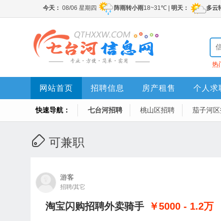
热
网站首页
招聘信息
房产租售
个人求
快速导航：
七台河招聘
桃山区招聘
茄子河区
可兼职
游客
招聘/其它
淘宝闪购招聘外卖骑手
￥5000 - 1.2
万