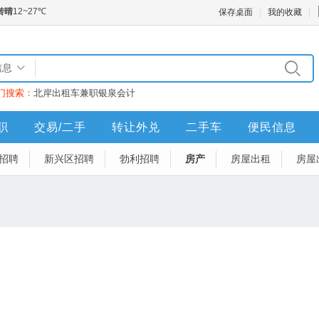
保存桌面
我的收藏
信息
门搜索：
北岸
出租车
兼职
银泉
会计
职
交易/二手
转让外兑
二手车
便民信息
招聘
新兴区招聘
勃利招聘
房产
房屋出租
房屋