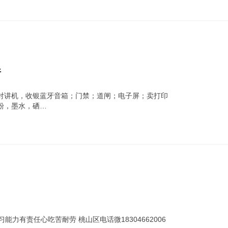
件
对讲机，收银蓝牙音箱；门禁；道闸；电子屏；卖打印
粉，墨水，硒…
习能力有责任心吃苦耐劳 桃山区电话微18304662006