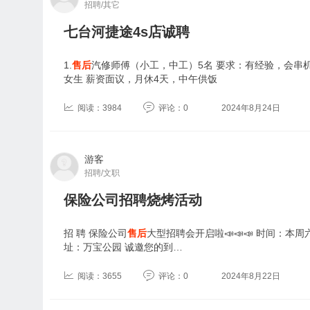
招聘/其它
七台河捷途4s店诚聘
1.
售后
汽修师傅（小工，中工）5名 要求：有经验，会串机
女生 薪资面议，月休4天，中午供饭
阅读：3984
评论：0
2024年8月24日
游客
招聘/文职
保险公司招聘烧烤活动
招 聘 保险公司
售后
大型招聘会开启啦📣📣📣 时间：本周
址：万宝公园 诚邀您的到…
阅读：3655
评论：0
2024年8月22日