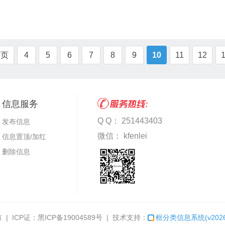
首页
4
5
6
7
8
9
10
11
12
信息服务
Q Q： 251443403
发布信息
微信： kfenlei
信息置顶/加红
删除信息
 | ICP证：
黑ICP备19004589号
| 技术支持：
框分类信息系统
(v202