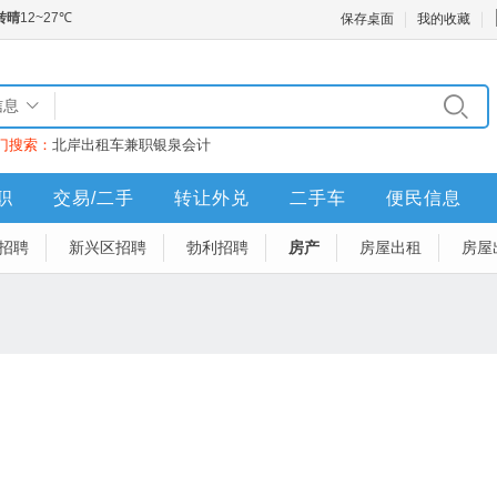
保存桌面
我的收藏
信息
门搜索：
北岸
出租车
兼职
银泉
会计
职
交易/二手
转让外兑
二手车
便民信息
招聘
新兴区招聘
勃利招聘
房产
房屋出租
房屋