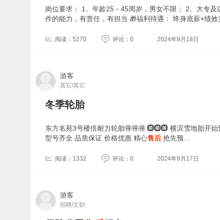
岗位要求： 1、年龄25－45周岁，男女不限； 2、大专
作的能力，有责任，有担当 🎁福利待遇： 终身底薪+绩效
阅读：5270
评论：0
2024年9月18日
游客
其它/其它
冬季轮胎
东方名苑3号楼倍耐力轮胎🉐🉐🉐 🛞🛞🛞 横滨雪地
型号齐全 品质保证 价格优惠 精心
售后
抢先预…
阅读：1332
评论：0
2024年9月17日
游客
招聘/文职