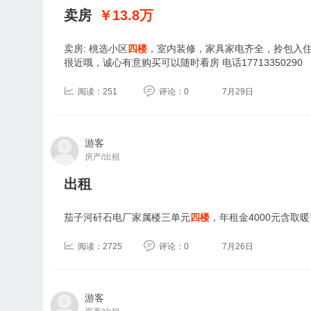
卖房
￥13.8
万
卖房: 桃选小区
四楼
，室内装修，家具家电齐全，拎包入
很近哦，诚心有意购买可以随时看房 电话17713350290
阅读：251
评论：0
7月29日
游客
房产/出租
出租
茄子河矸石电厂家属楼三单元
四楼
，年租金4000元含取暖
阅读：2725
评论：0
7月26日
游客