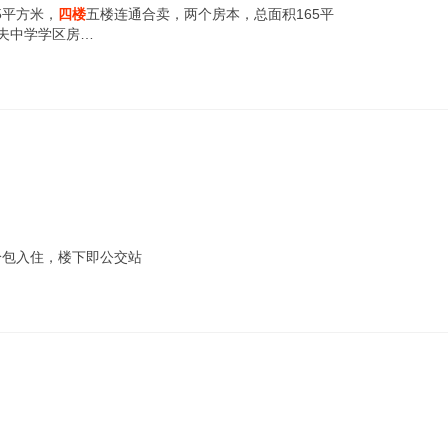
5平方米，
四楼
五楼连通合卖，两个房本，总面积165平
夫中学学区房…
拎包入住，楼下即公交站