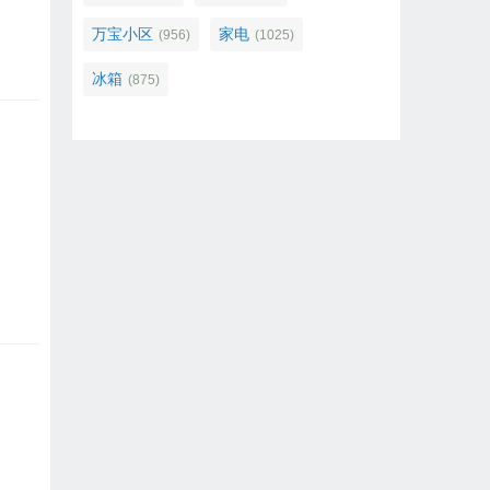
万宝小区
家电
(956)
(1025)
冰箱
(875)