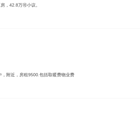
，42.8万🉑小议。
四中，附近，房租9500.包括取暖费物业费