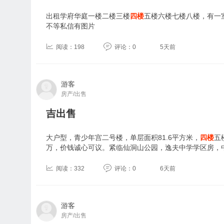
出租学府华庭一楼二楼三楼
四楼
五楼六楼七楼八楼，有一
不等私信有图片
阅读：198
评论：0
5天前
游客
房产/出售
吉出售
大户型，青少年宫二号楼，单层面积81.6平方米，
四楼
五
万，价钱诚心可议。紧临仙洞山公园，逸夫中学学区房，
阅读：332
评论：0
6天前
游客
房产/出售