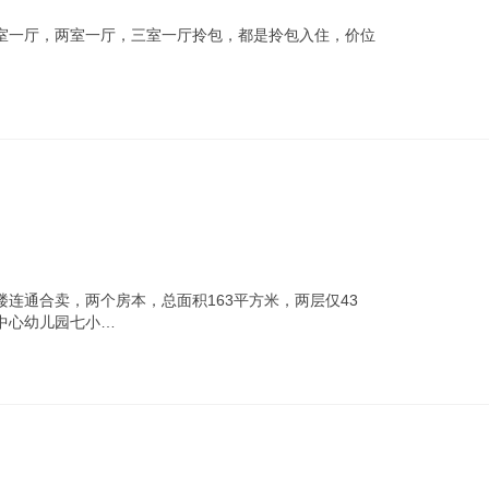
室一厅，两室一厅，三室一厅拎包，都是拎包入住，价位
楼连通合卖，两个房本，总面积163平方米，两层仅43
中心幼儿园七小…