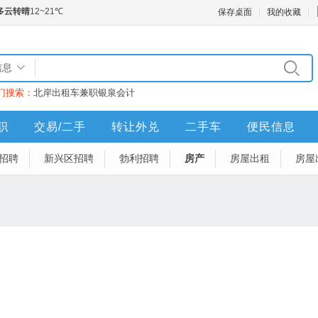
保存桌面
我的收藏
信息
门搜索：
北岸
出租车
兼职
银泉
会计
职
交易/二手
转让外兑
二手车
便民信息
招聘
新兴区招聘
勃利招聘
房产
房屋出租
房屋