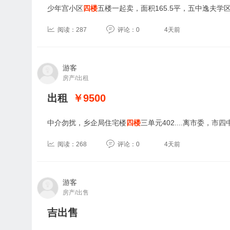
少年宫小区
四楼
五楼一起卖，面积165.5平，五中逸夫学区房
阅读：287
评论：0
4天前
游客
房产/出租
出租
￥9500
中介勿扰，乡企局住宅楼
四楼
三单元402....离市委，市
阅读：268
评论：0
4天前
游客
房产/出售
吉出售