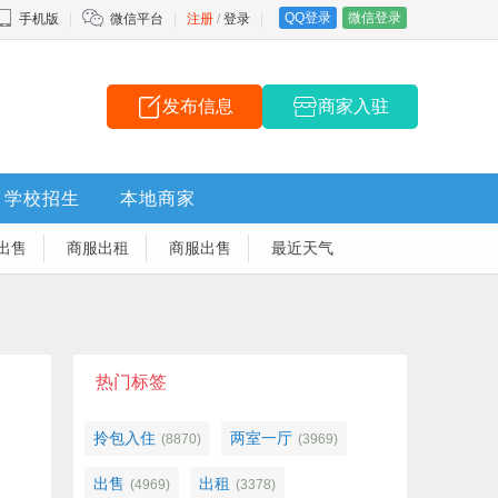
QQ登录
微信登录
手机版
微信平台
注册
/
登录
发布信息
商家入驻
学校招生
本地商家
出售
商服出租
商服出售
最近天气
热门标签
拎包入住
两室一厅
(8870)
(3969)
出售
出租
(4969)
(3378)