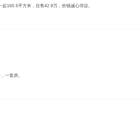
起165.5平方米，仅售42.8万，价钱诚心🉑议。
年，一套房。