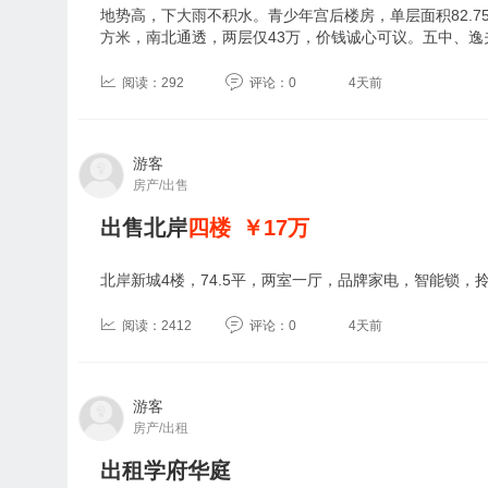
地势高，下大雨不积水。青少年宫后楼房，单层面积82.7
方米，南北通透，两层仅43万，价钱诚心可议。五中、逸
阅读：292
评论：0
4天前
游客
房产/出售
出售北岸
四楼
￥17
万
北岸新城4楼，74.5平，两室一厅，品牌家电，智能锁，
阅读：2412
评论：0
4天前
游客
房产/出租
出租学府华庭