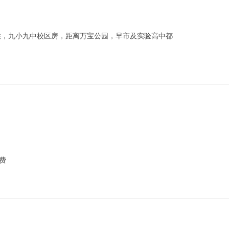
住，九小九中校区房，距离万宝公园，早市及实验高中都
费