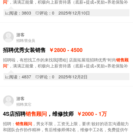
问
”，满满正能量，积极向上薪资待遇（底薪+提成+奖励+养老保险补
助）2800～4500电话☎️15184616846 …
阅读：3803
评论：0
2025年12月10日
游客
招聘/营业员
招聘优秀女装销售
￥2800 - 4500
招聘啦，有想找工作的来找我[嘿哈] 店面拓展现招聘优秀“时尚
销售顾
问
”，满满正能量，积极向上薪资待遇（底薪+提成+奖励+养老保险补
助）2800～4500电话☎️15184616846 …
阅读：4837
评论：0
2025年12月2日
游客
招聘/其它
4S店招聘
销售顾问
，维修技师
￥2000 - 1
万
招聘：
销售顾问
，男女不限，工资无上限，要求:较好的语言沟通能力
和团队合作协作精神，售后维修师傅2名，维修中工2名，免费提供午