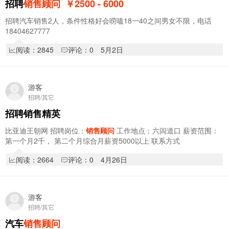
招聘
销售顾问
￥2500 - 6000
招聘汽车销售2人，条件性格好会唠嗑18一40之间男女不限，电话
18404627777
阅读：2845
评论：0
5月2日
游客
招聘/其它
招聘销售精英
比亚迪王朝网 招聘岗位：
销售顾问
工作地点：六闾道口 薪资范围：
第一个月2千， 第二个月综合月薪资5000以上 联系方式
18944646266 （鲁经理） 任职要求: 1. …
阅读：2664
评论：0
4月26日
游客
招聘/其它
汽车
销售顾问