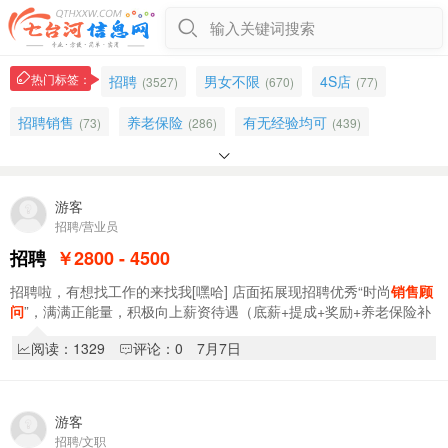
输入关键词搜索
热门标签：
招聘
男女不限
4S店
(3527)
(670)
(77)
招聘销售
养老保险
有无经验均可
(73)
(286)
(439)

诚聘
食堂
汽车销售
经理
(295)
(253)
(19)
(246)
长安汽车
培训
东北亚
长期稳定
游客
(15)
(481)
(332)
(436)
招聘/营业员
驾照
酒水
桃山区
直播
(54)
(215)
(1487)
(179)
招聘
￥2800 - 4500
找工作
一楼
女装
工资面议
(109)
(1157)
(177)
(690)
招聘啦，有想找工作的来找我[嘿哈] 店面拓展现招聘优秀“时尚
销售顾
问
”，满满正能量，积极向上薪资待遇（底薪+提成+奖励+养老保险补
4s店招聘
吉利
师傅
早八晚五
(24)
(17)
(333)
(74)
助）2800～4500电话☎️18346486828 …
阅读：1329
评论：0
7月7日
内勤
招聘汽车销售
电脑
企业
(18)
(7)
(398)
(129)
游客
招聘/文职