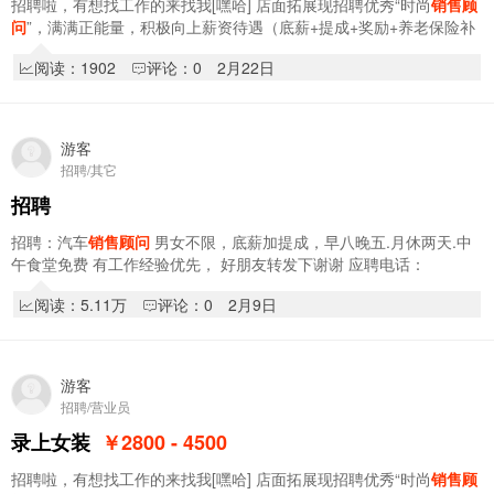
招聘啦，有想找工作的来找我[嘿哈] 店面拓展现招聘优秀“时尚
销售顾
问
”，满满正能量，积极向上薪资待遇（底薪+提成+奖励+养老保险补
助）2800～4500电话☎️15184616846 …
阅读：1902
评论：0
2月22日
游客
招聘/其它
招聘
招聘：汽车
销售顾问
男女不限，底薪加提成，早八晚五.月休两天.中
午食堂免费 有工作经验优先， 好朋友转发下谢谢 应聘电话：
19586398188
阅读：5.11万
评论：0
2月9日
游客
招聘/营业员
录上女装
￥2800 - 4500
招聘啦，有想找工作的来找我[嘿哈] 店面拓展现招聘优秀“时尚
销售顾