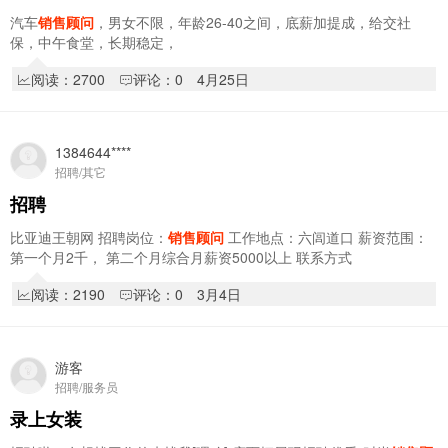
汽车
销售顾问
，男女不限，年龄26-40之间，底薪加提成，给交社
保，中午食堂，长期稳定，
阅读：2700
评论：0
4月25日
1384644****
招聘/其它
招聘
比亚迪王朝网 招聘岗位：
销售顾问
工作地点：六闾道口 薪资范围：
第一个月2千， 第二个月综合月薪资5000以上 联系方式
18944646266 （鲁经理） 任职要求: 1. …
阅读：2190
评论：0
3月4日
游客
招聘/服务员
录上女装