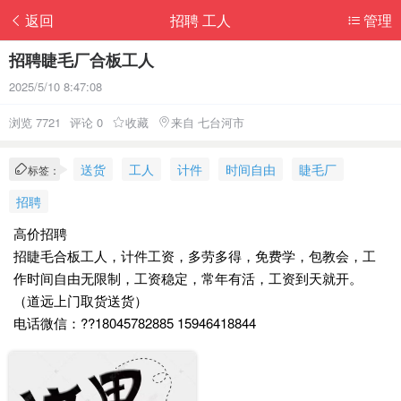
返回
招聘 工人
管理
招聘睫毛厂合板工人
2025/5/10 8:47:08
浏览 7721
评论 0
收藏
来自 七台河市
送货
工人
计件
时间自由
睫毛厂
标签：
招聘
高价招聘
招睫毛合板工人，计件工资，多劳多得，免费学，包教会，工
作时间自由无限制，工资稳定，常年有活，工资到天就开。
（道远上门取货送货）
电话微信：??18045782885 15946418844