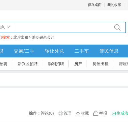
保存桌面
我的收藏
信息
门搜索：
北岸
出租车
兼职
银泉
会计
职
交易/二手
转让外兑
二手车
便民信息
招聘
新兴区招聘
勃利招聘
房产
房屋出租
房屋
操作：
评论(0)
管理
收藏
举报
生成