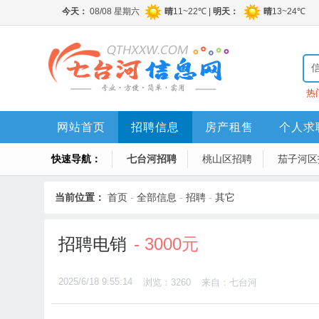
热
网站首页
招聘信息
房产租售
个人求
快速导航：
七台河招聘
桃山区招聘
茄子河区
当前位置：
首页
-
全部信息
-
招聘
-
其它
招聘电销
- 3000元
2025/6/18 9:55:14
浏览：3260
来自：七台河