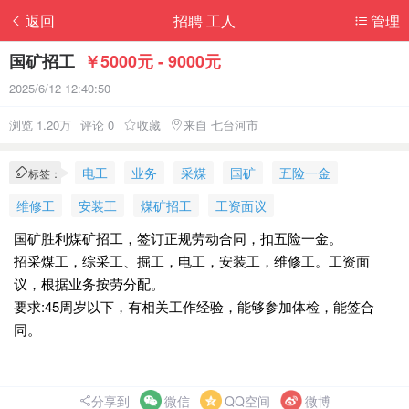
返回
招聘 工人
管理
国矿招工
￥5000元 - 9000元
2025/6/12 12:40:50
浏览 1.20万
评论 0
收藏
来自 七台河市
电工
业务
采煤
国矿
五险一金
标签：
维修工
安装工
煤矿招工
工资面议
国矿胜利煤矿招工，签订正规劳动合同，扣五险一金。
招采煤工，综采工、掘工，电工，安装工，维修工。工资面
议，根据业务按劳分配。
要求:45周岁以下，有相关工作经验，能够参加体检，能签合
同。
分享到
微信
QQ空间
微博