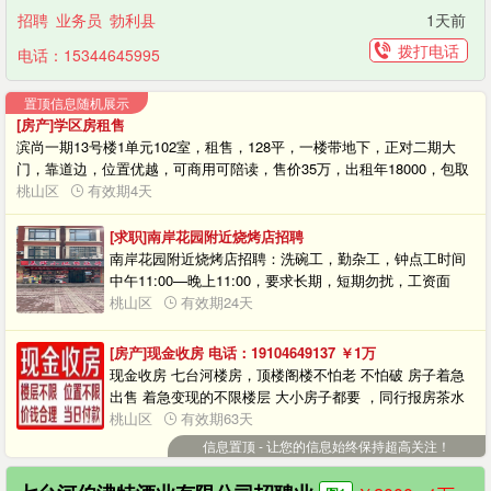
招聘
业务员
勃利县
1天前
拨打电话
电话：15344645995
置顶信息随机展示
[房产]学区房租售
滨尚一期13号楼1单元102室，租售，128平，一楼带地下，正对二期大
门，靠道边，位置优越，可商用可陪读，售价35万，出租年18000，包取
暖物业，拎包入住，楼上楼下都有热水器，冰箱，洗衣机，沙发，床，都
桃山区
有效期4天
是新的
[求职]南岸花园附近烧烤店招聘
南岸花园附近烧烤店招聘：洗碗工，勤杂工，钟点工时间
中午11:00—晚上11:00，要求长期，短期勿扰，工资面
谈。电话☎️微信同步：14745676939
桃山区
有效期24天
[房产]现金收房 电话：19104649137
￥1
万
现金收房 七台河楼房，顶楼阁楼不怕老 不怕破 房子着急
出售 着急变现的不限楼层 大小房子都要 ，同行报房茶水
管饱价格合理 手续齐全当天即可打款19104649137
桃山区
有效期63天
信息置顶 - 让您的信息始终保持超高关注！