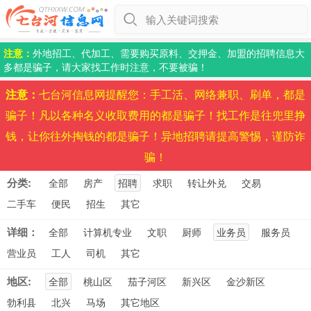
输入关键词搜索
注意：
外地招工、代加工、需要购买原料、交押金、加盟的招聘信息大
多都是骗子，请大家找工作时注意，不要被骗！
注意：
七台河信息网提醒您：手工活、网络兼职、刷单，都是
骗子！凡以各种名义收取费用的都是骗子！找工作是往兜里挣
钱，让你往外掏钱的都是骗子！异地招聘请提高警惕，谨防诈
骗！
分类:
全部
房产
招聘
求职
转让外兑
交易
二手车
便民
招生
其它
详细：
全部
计算机专业
文职
厨师
业务员
服务员
营业员
工人
司机
其它
地区:
全部
桃山区
茄子河区
新兴区
金沙新区
勃利县
北兴
马场
其它地区