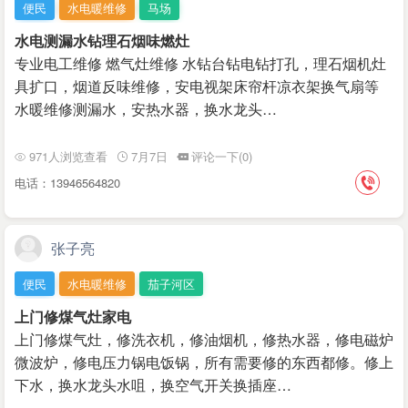
便民
水电暖维修
马场
水电测漏水钻理石烟味燃灶
专业电工维修 燃气灶维修 水钻台钻电钻打孔，理石烟机灶
具扩口，烟道反味维修，安电视架床帘杆凉衣架换气扇等
水暖维修测漏水，安热水器，换水龙头…
971人浏览查看
7月7日
评论一下(0)
电话：13946564820
张子亮
便民
水电暖维修
茄子河区
上门修煤气灶家电
上门修煤气灶，修洗衣机，修油烟机，修热水器，修电磁炉
微波炉，修电压力锅电饭锅，所有需要修的东西都修。修上
下水，换水龙头水咀，换空气开关换插座…