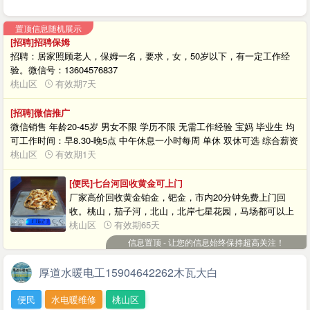
置顶信息随机展示
[招聘]招聘保姆
招聘：居家照顾老人，保姆一名，要求，女，50岁以下，有一定工作经
验。微信号：13604576837
桃山区
有效期7天
[招聘]微信推广
微信销售 年龄20-45岁 男女不限 学历不限 无需工作经验 宝妈 毕业生 均
可工作时间：早8.30-晚5点 中午休息一小时每周 单休 双休可选 综合薪资
5000-15000底薪 2800+满勤200 +提成+业绩奖金+带人奖金+推荐新人奖
桃山区
有效期1天
励 综合工资 5000 千起 不压工资不会没关系有师父一对一教 ，工作环境
舒适 有空调 有 WiFi 饮水机 冰箱 微波炉 有休息区 工作氛围轻松 无压力
[便民]七台河回收黄金可上门
不加班 不查岗 不查手机来吧 我们需要想赚钱 有欲望的你 ，这里只要你
厂家高价回收黄金铂金，钯金，市内20分钟免费上门回
努力，就会得到满意回报。工作地址 ：桃山区大同路19号市委下段军分
收。桃山，茄子河，北山，北岸七星花园，马场都可以上
区旁边写字楼电 话：微信同步：19304640778勃利地址：东北亚对面建
门回收。电子秤，微信转账。黄金按票子克数算，不化
桃山区
有效期65天
行胡同电话：19304643928
料。无手续费折旧费，微信同号。
信息置顶 - 让您的信息始终保持超高关注！
厚道水暖电工15904642262木瓦大白
便民
水电暖维修
桃山区