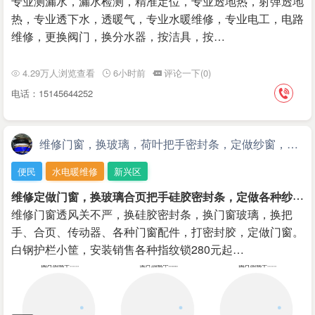
专业测漏水，漏水检测，精准定位，专业透地热，射弹透地
热，专业透下水，透暖气，专业水暖维修，专业电工，电路
维修，更换阀门，换分水器，按洁具，按…
4.29万人浏览查看
6小时前
评论一下(0)
电话：15145644252
维修门窗，换玻璃，荷叶把手密封条，定做纱窗，软包防盗门
便民
水电暖维修
新兴区
维
修定做门窗，换玻璃合页把手硅胶密封条，定做各种纱窗，金刚网高清纱窗，软包防盗门
维修门窗透风关不严，换硅胶密封条，换门窗玻璃，换把
手、合页、传动器、各种门窗配件，打密封胶，定做门窗。
白钢护栏小筐，安装销售各种指纹锁280元起…