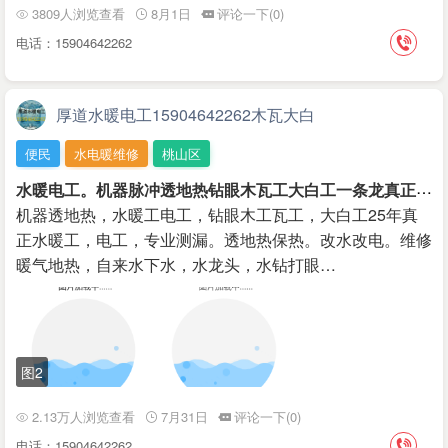
3809人浏览查看
8月1日
评论一下(0)
电话：15904642262
厚道水暖电工15904642262木瓦大白
便民
水电暖维修
桃山区
水
暖电工。机器脉冲透地热钻眼木瓦工大白工一条龙真正老师傅砸墙
机器透地热，水暖工电工，钻眼木工瓦工，大白工25年真
正水暖工，电工，专业测漏。透地热保热。改水改电。维修
暖气地热，自来水下水，水龙头，水钻打眼…
图2
2.13万人浏览查看
7月31日
评论一下(0)
电话：15904642262