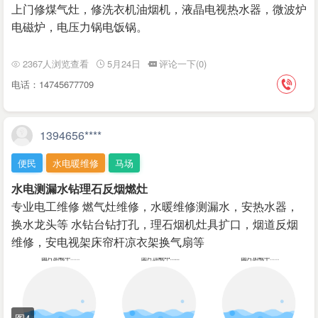
上门修煤气灶，修洗衣机油烟机，液晶电视热水器，微波炉
电磁炉，电压力锅电饭锅。
2367人浏览查看
5月24日
评论一下(0)
电话：14745677709
1394656****
便民
水电暖维修
马场
水电测漏水钻理石反烟燃灶
专业电工维修 燃气灶维修，水暖维修测漏水，安热水器，
换水龙头等 水钻台钻打孔，理石烟机灶具扩口，烟道反烟
维修，安电视架床帘杆凉衣架换气扇等