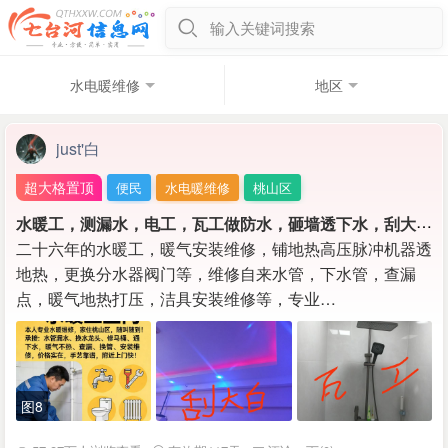
输入关键词搜索
水电暖维修
地区
just'白
超大格置顶
便民
水电暖维修
桃山区
水
暖工，测漏水，电工，瓦工做防水，砸墙透下水，刮大白木工，钻眼。
二十六年的水暖工，暖气安装维修，铺地热高压脉冲机器透
地热，更换分水器阀门等，维修自来水管，下水管，查漏
点，暖气地热打压，洁具安装维修等，专业…
图8