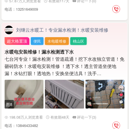
57.87万人浏览查看
有效期117天
评论一下(0)
电话：13251649009
刘继云水暖工！专业漏水检测！水暖安装维修
超大格置顶
便民
水电暖维修
桃山区
水暖电安装维修！漏水检测透下水
七台河专业！漏水检测！管道疏通！挖下水改独立管道！免
砸砖防水！水暖电安装维修 ！透下水！透主管道坐便地
漏！水钻打眼！透地热！安换坐便洁具！洗手…
图8
198.08万人浏览查看
有效期48天
评论一下(3)
电话：13846433482