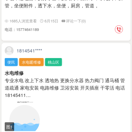
管，坐便附件，透下水，坐便，厨房，管道，
1685人浏览查看
6月15日
评论一下(0)
电话：15774641189
1814541****
便民
水电暖维修
桃山区
水电维修
专业水电 改上下水 透地热 更换分水器 热力阀门 通马桶 管
道疏通 家电安装 电路维修 卫浴安装 开关插座 干零活 电话
18145411…
图1