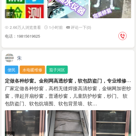
图7
2.66万人浏览查看
1小时前
评论一下(0)
电话：19815619625
朱
便民
水电暖维修
茄子河区
定
做各种纱窗。金刚网高透纱窗，软包防盗门，专业维修门窗。换合页把手密封条。打密封胶。
厂家定做各种纱窗，高档无缝焊接高清纱窗，金钢网加密纱
窗，弹起开扇纱窗，普通纱窗，儿童防护纱窗，纱门。 软
包防盗门、软包炕墙围、软包背景墙、软…