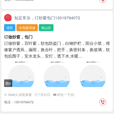
知足常乐，订纱窗包门13019794072
便民
水电暖维修
桃山区
订做纱窗，包门
订做纱窗，百叶窗，软包防盗门，白钢护栏，阳台小筐，维
修窗户透风，漏雨，换合叶，把手，换密封条，换玻璃，软
包炕围子，安水龙头，安灯，透下水.水暖…
图6
5446人浏览查看
7月31日
评论一下(0)
电话：13019794072