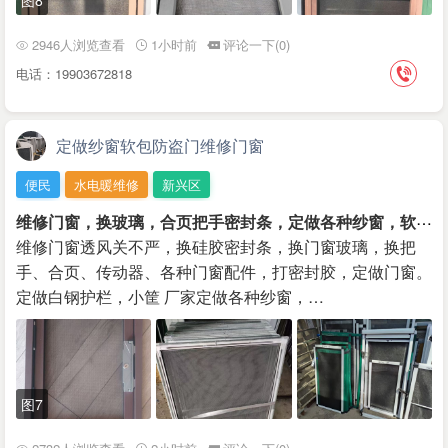
图8
2946人浏览查看
1小时前
评论一下(0)
电话：19903672818
定做纱窗软包防盗门维修门窗
便民
水电暖维修
新兴区
维
修门窗，换玻璃，合页把手密封条，定做各种纱窗，软包防盗门
维修门窗透风关不严，换硅胶密封条，换门窗玻璃，换把
手、合页、传动器、各种门窗配件，打密封胶，定做门窗。
定做白钢护栏，小筐 厂家定做各种纱窗，…
图7