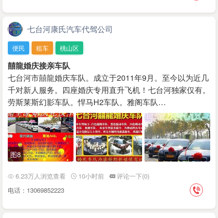
七台河康氏汽车代驾公司
便民
租车
桃山区
囍龍婚庆接亲车队
七台河市囍龍婚庆车队。成立于2011年9月。至今以为近几
千对新人服务。四座婚庆专用直升飞机！七台河独家仅有。
劳斯莱斯幻影车队。悍马H2车队。雅阁车队…
图8
6.23万人浏览查看
10小时前
评论一下(0)
电话：13069852223