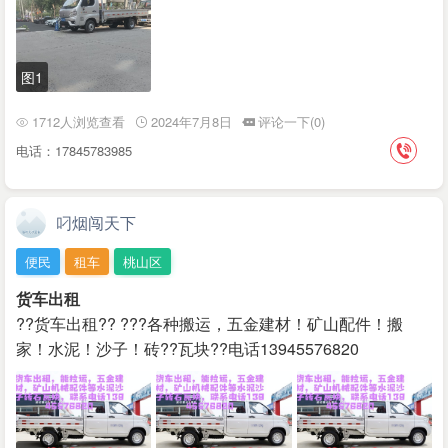
图1
1712人浏览查看
2024年7月8日
评论一下(0)
电话：17845783985
叼烟闯天下
便民
租车
桃山区
货车出租
??货车出租?? ???各种搬运，五金建材！矿山配件！搬
家！水泥！沙子！砖??瓦块??电话13945576820