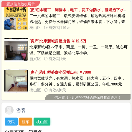
置顶信息随机展示
[便民]水暖工，测漏水，电工，瓦工做防水，砸墙透下水，刮大白木工，钻眼。
二十六年的水暖工，暖气安装维修，铺地热高压脉冲机器
透地热，更换分水器阀门等，维修自来水管，下水管，查
漏点，暖气地热打压，洁具安装维修等，专业电工，新旧
桃山区
有效期116天
楼电工改造，查电路故障，电镐砸墙，改一楼独立下水，
出租微型挖掘机，代替人工，水钻钻眼，透下水透坐便地
[房产]北岸新城房屋出售
￥12.5
万
漏，电焊工，专业刮大白刷乳胶漆贴壁布壁纸，木工，瓦
北岸新城4楼72平米。两屋。一厨。一卫。一明厅。诚心可
工，室内外做防水，高空房盖、渗漏、彩钢瓦 、做防水，
谈。下楼就是公园。紧邻北岸小学。
专业做卫生间免砸砖防水，专业美缝，专业瓷砖，家具，
新兴区
有效期1天
门 ，无缝修补，专业打扫卫生，可以包工包料，本人干活
团队都是以诚信为本，装修一条龙服务，给你创造温馨的
[房产]彩虹桥盛鑫小区楼出租
￥7000
家庭装修，出租微型挖掘机，加个微信备用，
屋内宽敞明亮，有空调，热水器，距大商，五小，四中，
13251649009微信回复不及时打电话。
步行十多分钟，交通方便，紧邻矿区公园。年租7000元，
7楼不是顶层。包物业、取暖费。
桃山区
有效期6天
信息置顶 - 让您的信息始终保持超高关注！
游客
便民
租车
桃山区