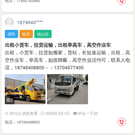
电话：17845783985
1874640****
便民
租车
桃山区
出租小货车，拉货运输，出租举高车，高空作业车
出租，小货车，拉货如搬家，货站，长短途运输，出租，高
空作业车，举高车，如按牌匾，高空作业活均可，联系人电
话，18746408800－－13704577405
图2
2612人浏览查看
2025年3月1日
评论一下(0)
电话：18746408800