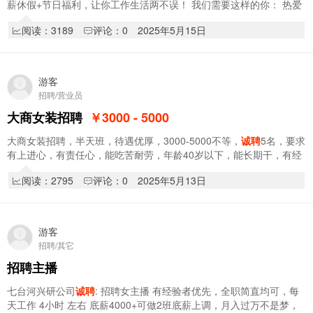
薪休假+节日福利，让你工作生活两不误！ 我们需要这样的你： 热爱
销售，具备良好的沟通能力和服务意识；…
阅读：3189
评论：0
2025年5月15日
游客
招聘/营业员
大商女装招聘
￥3000 - 5000
大商女装招聘，半天班，待遇优厚，3000-5000不等，
诚聘
5名，要求
有上进心，有责任心，能吃苦耐劳，年龄40岁以下，能长期干，有经
验者优先
阅读：2795
评论：0
2025年5月13日
游客
招聘/其它
招聘主播
七台河兴研公司
诚聘
: 招聘女主播 有经验者优先，全职简直均可，每
天工作 4小时 左右 底薪4000+可做2班底薪上调，月入过万不是梦，