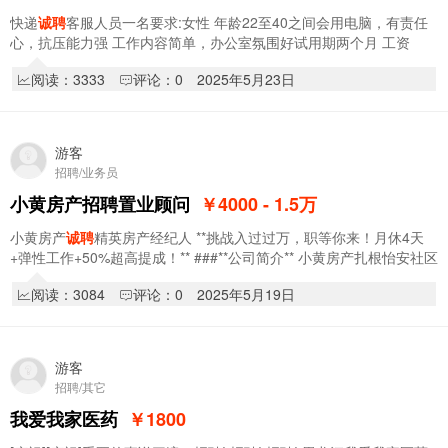
快递
诚聘
客服人员一名要求:女性 年龄22至40之间会用电脑，有责任
心，抗压能力强 工作内容简单，办公室氛围好试用期两个月 工资
2500转正后工资2800工作地址:怡安小区1号楼
阅读：3333
评论：0
2025年5月23日
游客
招聘/业务员
小黄房产招聘置业顾问
￥4000 - 1.5
万
小黄房产
诚聘
精英房产经纪人 **挑战入过过万，职等你来！月休4天
+弹性工作+50%超高提成！** ###**公司简介** 小黄房产扎根怡安社区
多年，以专业、诚信的服务赢得客户信…
阅读：3084
评论：0
2025年5月19日
游客
招聘/其它
我爱我家医药
￥1800