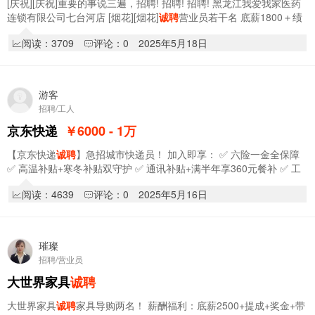
[庆祝][庆祝]重要的事说三遍，招聘! 招聘! 招聘! 黑龙江我爱我家医药
连锁有限公司七台河店 [烟花][烟花]
诚聘
营业员若干名 底薪1800＋绩
效＋单品提成价年终绩效奖金 福利…
阅读：3709
评论：0
2025年5月18日
游客
招聘/工人
京东快递
￥6000 - 1
万
【京东快递
诚聘
】急招城市快递员！ 加入即享： ✅ 六险一金全保障
✅ 高温补贴+寒冬补贴双守护 ✅ 通讯补贴+满半年享360元餐补 ✅ 工
龄奖满每一年每月即领100元 �…
阅读：4639
评论：0
2025年5月16日
璀璨
招聘/营业员
大世界家具
诚聘
大世界家具
诚聘
家具导购两名！ 薪酬福利：底薪2500+提成+奖金+带