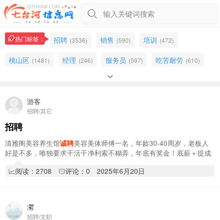
输入关键词搜索
热门标签：
招聘
销售
培训
(3536)
(590)
(472)
桃山区
经理
服务员
吃苦耐劳
(1481)
(246)
(597)
(610)

助理
男女不限
无经验
主播
(128)
(670)
(124)
(166)
业务
大商女装
五险
工资面议
(212)
游客
(50)
(169)
(691)
招聘/其它
师傅
销售顾问
半天班
供吃供住
(333)
(74)
(182)
(166)
招聘
收银员
电脑
桃山
吧员
(98)
(399)
(193)
(101)
清雅阁美容养生馆
诚聘
美容美体师傅一名，年龄30-40周岁，老板人
好是不多，唯独要求干活干净利索不糊弄，年底有奖金！底薪＋提成
音乐
英伦小镇
应聘
4S店
(55)
(54)
(164)
(78)
＋手工3000往上！多劳多得，店内活少不累.环…
阅读：2708
评论：0
2025年6月20日
万宝驾校
超市
主管
(18)
(843)
(74)
灪
招聘/文职