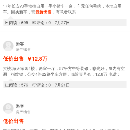
17年长安v3手动挡自用一手小轿车一台，车无任何毛病，本地自用
车。因换新车，现
低价出售
，有意者联系
阅读：695
评论：0
7月27日
游客
房产/出售
低价出售
￥12.8
万
卖楼:海天家园4楼，两室一厅，57平方中等装修，彩光好，屋内有空
调，指纹锁，公交4路22路坐车方便，临近壹号仓，12.8万 电话：
13804876400 微信同步
阅读：576
评论：0
7月21日
游客
房产/出售
低价出售