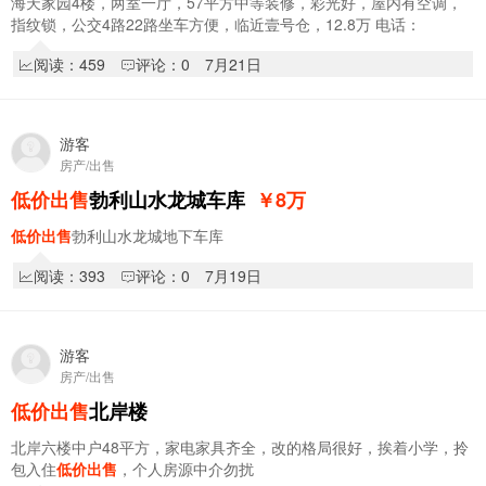
海天家园4楼，两室一厅，57平方中等装修，彩光好，屋内有空调，
指纹锁，公交4路22路坐车方便，临近壹号仓，12.8万 电话：
13804876400 微信同步
阅读：459
评论：0
7月21日
游客
房产/出售
低价出售
勃利山水龙城车库
￥8
万
低价出售
勃利山水龙城地下车库
阅读：393
评论：0
7月19日
游客
房产/出售
低价出售
北岸楼
北岸六楼中户48平方，家电家具齐全，改的格局很好，挨着小学，拎
包入住
低价出售
，个人房源中介勿扰