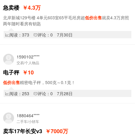
急卖楼
￥4.3
万
北岸新城129号楼 4单元603室65平毛坯房超
低价出售
就卖4.3万房照
两年随时看房有钥匙
阅读：373
评论：0
7月30日
1590102****
交易/个人物品
电子秤
￥10
低价出售
精密电子秤，500克～0.1克！
阅读：253
评论：0
7月28日
1880464****
二手车/小轿车
卖车17年长安v3
￥7000
万