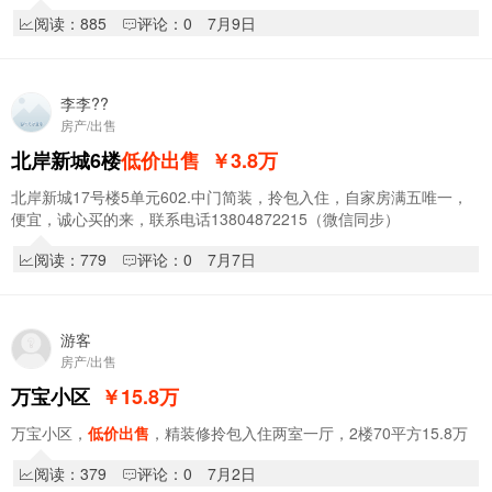
阅读：885
评论：0
7月9日
李李??
房产/出售
北岸新城6楼
低价出售
￥3.8
万
北岸新城17号楼5单元602.中门简装，拎包入住，自家房满五唯一，
便宜，诚心买的来，联系电话13804872215（微信同步）
阅读：779
评论：0
7月7日
游客
房产/出售
万宝小区
￥15.8
万
万宝小区，
低价出售
，精装修拎包入住两室一厅，2楼70平方15.8万
阅读：379
评论：0
7月2日