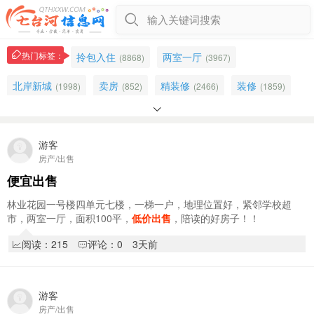
输入关键词搜索
热门标签：
拎包入住
两室一厅
(8868)
(3967)
北岸新城
卖房
精装修
装修
(1998)
(852)
(2466)
(1859)

学区房
顶楼
精装
六楼
(1429)
(859)
(1349)
(1064)
家电
楼房
吉售
价格便宜
(1025)
游客
(515)
(590)
(337)
房产/出售
七星花园
三室一厅
五楼
大商
(979)
(1320)
(1138)
(588)
便宜出售
万宝小区
一楼
中学
卖楼
(956)
(1155)
(906)
(2789)
林业花园一号楼四单元七楼，一梯一户，地理位置好，紧邻学校超
市，两室一厅，面积100平，
低价出售
，陪读的好房子！！
家属楼
新东方
北岸
中等装修
(511)
(532)
(1690)
(194)
阅读：215
评论：0
3天前
商服
桃山区
急售
早市
(502)
(1482)
(580)
(648)
游客
房产/出售