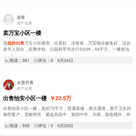
游客
房产/出售
卖万宝小区一楼
现
低价出售
万宝小区楼房，位置好，没有坡，万宝物业服务好，适合
老年人居住，距离学校、公园和早市步行5分钟，64平方，一楼相当
于二楼，楼下是车库和商服，联系电话：13904…
阅读：381
评论：0
6月24日
水墨丹青
房产/出售
出售怡安小区一楼
￥22.5
万
出售怡安小区一楼，面积73平方，普通装修，南北通透，客厅卫生间
都带窗户，宽敞明亮，紧临局高中，第四中学，大商，除电视外，所
有家电冰箱、热水器都有，现
低价出售
22万
阅读：559
评论：0
6月23日