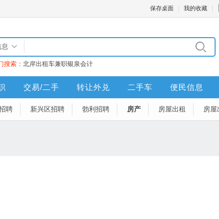
保存桌面
我的收藏
信息
门搜索：
北岸
出租车
兼职
银泉
会计
职
交易/二手
转让外兑
二手车
便民信息
招聘
新兴区招聘
勃利招聘
房产
房屋出租
房屋