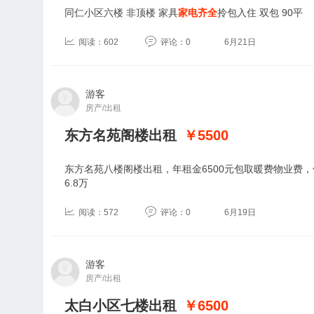
同仁小区六楼 非顶楼 家具
家电齐全
拎包入住 双包 90平
阅读：602
评论：0
6月21日
游客
房产/出租
东方名苑阁楼出租
￥5500
东方名苑八楼阁楼出租，年租金6500元包取暖费物业费
6.8万
阅读：572
评论：0
6月19日
游客
房产/出租
太白小区七楼出租
￥6500