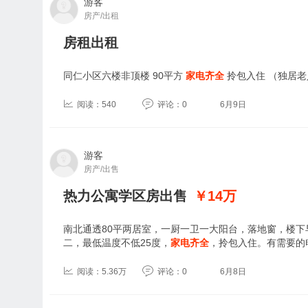
游客
房产/出租
房租出租
同仁小区六楼非顶楼 90平方
家电齐全
拎包入住 （独居老
阅读：540
评论：0
6月9日
游客
房产/出售
热力公寓学区房出售
￥14
万
南北通透80平两居室，一厨一卫一大阳台，落地窗，楼
二，最低温度不低25度，
家电齐全
，拎包入住。有需要的
阅读：5.36万
评论：0
6月8日