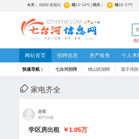
热
网站首页
招聘信息
房产租售
个人求
快速导航：
七台河招聘
桃山区招聘
茄子河区
家电齐全
游客
房产/出租
学区房出租
￥1.05
万