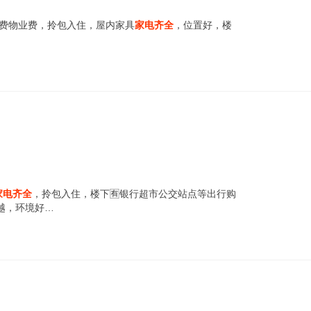
暖费物业费，拎包入住，屋内家具
家电齐全
，位置好，楼
家电齐全
，拎包入住，楼下🈶银行超市公交站点等出行购
越，环境好…