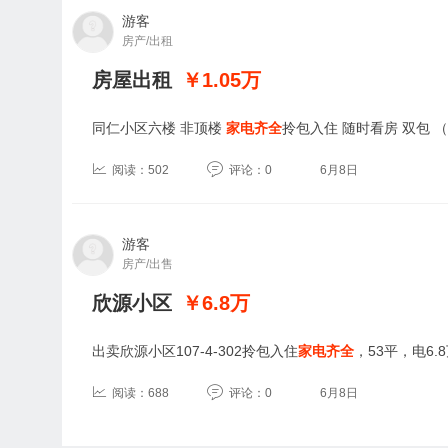
游客
房产/出租
房屋出租
￥1.05
万
同仁小区六楼 非顶楼
家电齐全
拎包入住 随时看房 双包 
阅读：502
评论：0
6月8日
游客
房产/出售
欣源小区
￥6.8
万
出卖欣源小区107-4-302拎包入住
家电齐全
，53平，电6.
阅读：688
评论：0
6月8日