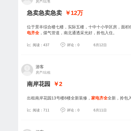
房产/出售
急卖急卖急卖
￥12
万
位于景丰综合楼七楼，实际五楼，十中十小学区房，面积
电齐全
，煤气管道，南北通透采光好，拎包入住。
阅读：437
评论：0
6月12日
游客
房产/出租
南岸花园
￥2
出租南岸花园13号楼8楼全新装修，
家电齐全
全新，拎包入住
阅读：711
评论：0
6月11日