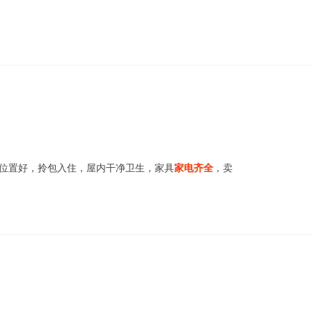
，位置好，拎包入住，屋内干净卫生，家具
家电齐全
，卖