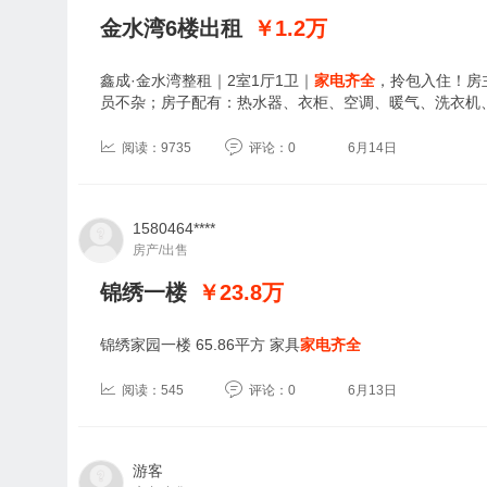
金水湾6楼出租
￥1.2
万
鑫成·金水湾整租｜2室1厅1卫｜
家电齐全
，拎包入住！房
员不杂；房子配有：热水器、衣柜、空调、暖气、洗衣机
阅读：9735
评论：0
6月14日
1580464****
房产/出售
锦绣一楼
￥23.8
万
锦绣家园一楼 65.86平方 家具
家电齐全
阅读：545
评论：0
6月13日
游客