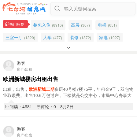
输入关键词搜索
热门标签：
拎包入住
高层
电梯
(8916)
(367)
(651)
三室一厅
大学
装修
家电
(1320)
(477)
(1872)
(1027)

出售
商住两用
两室一厅
(4975)
(165)
(3985)
幼儿园
车库出租
出租出售
地下
游客
(513)
(34)
(456)
(119)
房产/出租
电梯房
四楼
年租
出租
(506)
(1065)
(1630)
(3395)
欧洲新城楼房出租出售
高层出售
车库
精装修
半地下
(43)
(148)
(2484)
(190)
出租，出售，
欧洲新城二期
多层40号楼7楼75平，年租金9千，双包物
业取暖费。出售10.6万包过户，下楼就是公交中心，市民中心办事大
五楼
地下车库
简单装修
3室
(1143)
(45)
(242)
(575)
厅，七大，五中，宝中，房子装修完没住过，…
阅读：4681
评论：0
8月2日
招聘客服
吉卖楼
招聘保姆
(75)
(326)
(74)
车库出售
(17)
游客
房产/出售