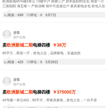
欧洲新城45号楼2单元 13楼中户 两梯三户 房本面积80左右 两室一厅
三面朝阳 满五唯一 产权清晰 相中可直接过户 家具家电全包 拎包入住
本人房主刚降价38.9w 诚心买可再商议…
阅读：699
评论：0
6月7日
游客
房产/出售
卖
欧洲新城二期
电梯四楼
￥38
万
85平方，两室一厅，拎包入住，品牌家电，非诚勿扰
阅读：425
评论：0
5月29日
游客
房产/出售
卖
欧洲新城二期
电梯四楼
￥375000
万
45号楼一单元402，85平方，带家具家电，拎包入住，一分不讲