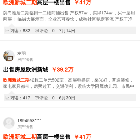
欧洲新城二期
高层一楼出售
￥41
万
滨尚雅居二期临街一二楼商铺出售 产权87㎡，实得174㎡，买一层用
两层！ 临街大展示面，全业态可餐饮，成熟社区稳定客流 产权干净
**，随时看房，价格可谈！
阅读：832
评论：0
7月14日
左羽
房产/出售
出售房屋欧洲新城
￥39.2
万
欧洲新城二期
42栋二单元502室，高层电梯房，采光好，普通装修，
家电家具都带，房照过五，交通便利，紧临大学附属幼儿园、市民中
心。
阅读：417
评论：0
6月30日
1894558****
房产/出售
欧洲新城二期
高层一楼出售
￥41
万