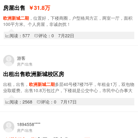
房屋出售
￥31.8
万
欧洲新城二期
，位置好，下楼商圈，户型格局方正，两室一厅，面积
100平方米。个人房屋，非诚勿扰！
阅读：577
评论：0
7月22日
游客
房产/出售
出租出售欧洲新城校区房
出租，出售，
欧洲新城二期
多层40号楼7楼75平，年租金1万，双包物
业取暖费。出售10.8万包过户，下楼就是公交中心，市民中心办事大
厅，七大，五中，宝中，房子装修完没住过，…
阅读：2568
评论：0
7月17日
1894558****
房产/出售